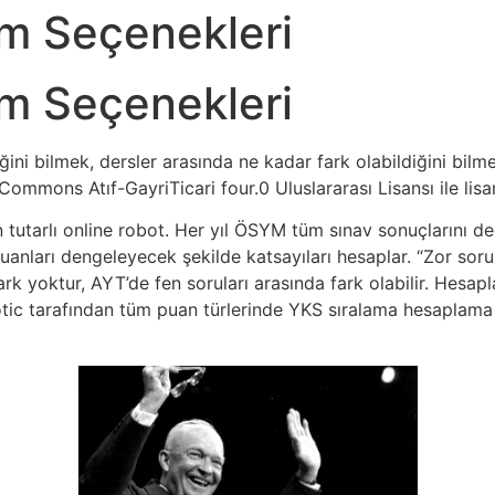
am Seçenekleri
am Seçenekleri
ğini bilmek, dersler arasında ne kadar fark olabildiğini bilm
 Commons Atıf-GayriTicari four.0 Uluslararası Lisansı ile lisa
utarlı online robot. Her yıl ÖSYM tüm sınav sonuçlarını değ
puanları dengeleyecek şekilde katsayıları hesaplar. “Zor soru
fark yoktur, AYT’de fen soruları arasında fark olabilir. Hesa
botic tarafından tüm puan türlerinde YKS sıralama hesaplama