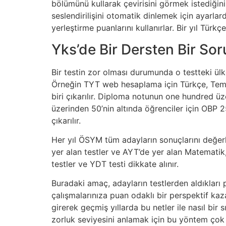
bölümünü kullarak çevirisini görmek istediğin
seslendirilişini otomatik dinlemek için ayarlar
yerleştirme puanlarını kullanırlar. Bir yıl Tür
Yks’de Bir Dersten Bir So
Bir testin zor olması durumunda o testteki ülke
Örneğin TYT web hesaplama için Türkçe, Temel M
biri çıkarılır. Diploma notunun one hundred 
üzerinden 50’nin altında öğrenciler için OBP 2
çıkarılır.
Her yıl ÖSYM tüm adayların sonuçlarını değerl
yer alan testler ve AYT’de yer alan Matematik, 
testler ve YDT testi dikkate alınır.
Buradaki amaç, adayların testlerden aldıklar
çalışmalarınıza puan odaklı bir perspektif kaz
girerek geçmiş yıllarda bu netler ile nasıl bir 
zorluk seviyesini anlamak için bu yöntem çok 