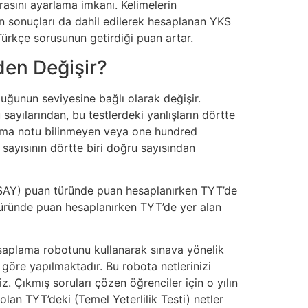
asını ayarlama imkanı. Kelimelerin
rin sonuçları da dahil edilerek hesaplanan YKS
 Türkçe sorusunun getirdiği puan artar.
den Değişir?
rluğunun seviyesine bağlı olarak değişir.
ayılarından, bu testlerdeki yanlışların dörtte
loma notu bilinmeyen veya one hundred
 sayısının dörtte biri doğru sayısından
l (SAY) puan türünde puan hesaplanırken TYT’de
n türünde puan hesaplanırken TYT’de yer alan
saplama robotunu kullanarak sınava yönelik
 göre yapılmaktadır. Bu robota netlerinizi
iz. Çıkmış soruları çözen öğrenciler için o yılın
an TYT’deki (Temel Yeterlilik Testi) netler