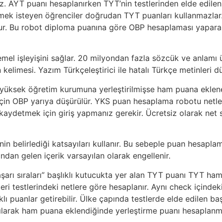
z. AYT puanı hesaplanırken TYT’nin testlerinden elde edilen
leşmek isteyen öğrenciler doğrudan TYT puanları kullanmazl
nur. Bu robot diploma puanına göre OBP hesaplaması yapara
 temel işleyişini sağlar. 20 milyondan fazla sözcük ve anlamı
kelimesi. Yazım Türkçeleştirici ile hatalı Türkçe metinleri d
 yüksek öğretim kurumuna yerleştirilmişse ham puana eklenec
r için OBP yarıya düşürülür. YKS puan hesaplama robotu netle
 kaydetmek için giriş yapmanız gerekir. Ücretsiz olarak ne
belirlediği katsayıları kullanır. Bu sebeple puan hesapla
dan gelen içerik varsayılan olarak engellenir.
rı sıraları” başlıklı kutucukta yer alan TYT puanı TYT ham
eri testlerindeki netlere göre hesaplanır. Aynı check içinde
lı puanlar getirebilir. Ülke çapında testlerde elde edilen baş
rpılarak ham puana eklendiğinde yerleştirme puanı hesaplanmı