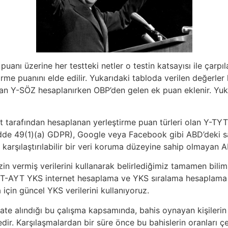
anı üzerine her testteki netler o testin katsayısı ile çarpıl
rme puanını elde edilir. Yukarıdaki tabloda verilen değerler
lan Y-SÖZ hesaplanırken OBP’den gelen ek puan eklenir. Yuk
t tarafından hesaplanan yerleştirme puan türleri olan Y-TY
(Madde 49(1)(a) GDPR), Google veya Facebook gibi ABD’deki 
le karşılaştırılabilir bir veri koruma düzeyine sahip olmayan AB
 vermiş verilerini kullanarak belirlediğimiz tamamen bilimse
T-AYT YKS internet hesaplama ve YKS sıralama hesaplama 
in güncel YKS verilerini kullanıyoruz.
kate alındığı bu çalışma kapsamında, bahis oynayan kişilerin 
r. Karşılaşmalardan bir süre önce bu bahislerin oranları çeşi