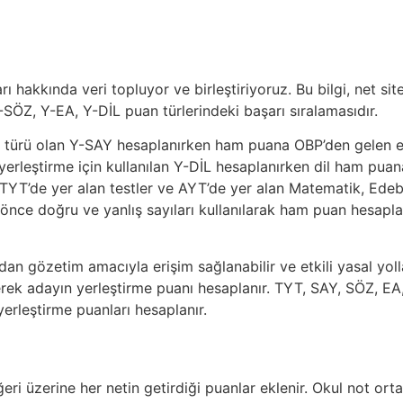
 hakkında veri topluyor ve birleştiriyoruz. Bu bilgi, net site
SÖZ, Y-EA, Y-DİL puan türlerindeki başarı sıralamasıdır.
n türü olan Y-SAY hesaplanırken ham puana OBP’den gelen ek 
yerleştirme için kullanılan Y-DİL hesaplanırken dil ham pua
YT’de yer alan testler ve AYT’de yer alan Matematik, Edebiya
ında önce doğru ve yanlış sayıları kullanılarak ham puan hesa
ından gözetim amacıyla erişim sağlanabilir ve etkili yasal y
rek adayın yerleştirme puanı hesaplanır. TYT, SAY, SÖZ, E
rleştirme puanları hesaplanır.
eri üzerine her netin getirdiği puanlar eklenir. Okul not ort