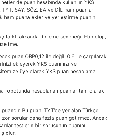
 netler de puan hesabında kullanılır. YKS
ar. TYT, SAY, SÖZ, EA ve DİL ham puanlar
k ham puana ekler ve yerleştirme puanını
 üç farklı aksanda dinleme seçeneği. Etimoloji,
üzeltme.
ek puan OBP0,12 ile değil, 0,6 ile çarpılarak
rinizi ekleyerek YKS puanınızı ve
t sitemize üye olarak YKS puan hesaplama
ma robotunda hesaplanan puanlar tam olarak
 puandır. Bu puan, TYT’de yer alan Türkçe,
ki zor sorular daha fazla puan getirmez. Ancak
arılar testlerin bir sorusunun puanını
ş olur.