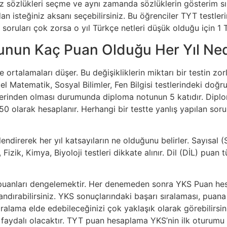
iz sözlükleri seçme ve aynı zamanda sözlüklerin gösterim sır
dan isteğiniz aksanı seçebilirsiniz. Bu öğrenciler TYT testle
kçe soruları çok zorsa o yıl Türkçe netleri düşük olduğu için 1
runun Kaç Puan Olduğu Her Yıl Ne
 ortalamaları düşer. Bu değişikliklerin miktarı bir testin zo
atematik, Sosyal Bilimler, Fen Bilgisi testlerindeki doğru s
üzerinden olması durumunda diploma notunun 5 katıdır. Dip
50 olarak hesaplanır. Herhangi bir testte yanlış yapılan soru
endirerek her yıl katsayıların ne olduğunu belirler. Sayısa
Fizik, Kimya, Biyoloji testleri dikkate alınır. Dil (DİL) pua
ı puanları dengelemektir. Her denemeden sonra YKS Puan he
andırabilirsiniz. YKS sonuçlarındaki başarı sıralaması, puana
sıralama elde edebileceğinizi çok yaklaşık olarak görebilirsin
faydalı olacaktır. TYT puan hesaplama YKS’nin ilk oturumu ol