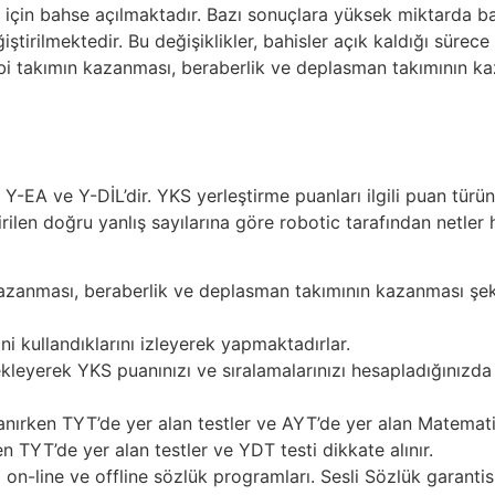
 için bahse açılmaktadır. Bazı sonuçlara yüksek miktarda bah
ştirilmektedir. Bu değişiklikler, bahisler açık kaldığı sürec
bi takımın kazanması, beraberlik ve deplasman takımının k
 Y-EA ve Y-DİL’dir. YKS yerleştirme puanları ilgili puan tü
rilen doğru yanlış sayılarına göre robotic tarafından netler
azanması, beraberlik ve deplasman takımının kazanması şek
ini kullandıklarını izleyerek yapmaktadırlar.
kleyerek YKS puanınızı ve sıralamalarınızı hesapladığınız
rken TYT’de yer alan testler ve AYT’de yer alan Matematik, F
 TYT’de yer alan testler ve YDT testi dikkate alınır.
n-line ve offline sözlük programları. Sesli Sözlük garantisi