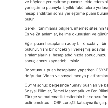
ve böylece yerleştirme puanınızı elde edersini
yerleştirme puanıyla 4 yıllık fakültelere yer
hesaplandıktan sonra yerleştirme puanı bulu
bulur.
Gerekli tanımlama bilgileri, internet sitesinin
Eş ve Zıt anlamlar, kelime okunuşları ve günün 
Eğer puanı hesaplanan aday bir önceki yıl bir
bulunur. Yani bir önceki yıl yerleşmiş adayla
sıralamalarınızı hesapladığınızda sonucunuzu
sonuçlarınızı kaydedebilirsiniz.
Robotumuz puan hesaplama yaparken ÖSYM’nin 
doğrudur. Video ve sosyal medya platformların
ÖSYM sonuç belgesinde “Sınav puanları ve başa
Sosyal Bilimler, Temel Matematik ve Fen Biliml
Türkçe ve matematik testlerinin bir sorusu fark
belirlemektedir. OBP zero,12 katsayısı ile ça