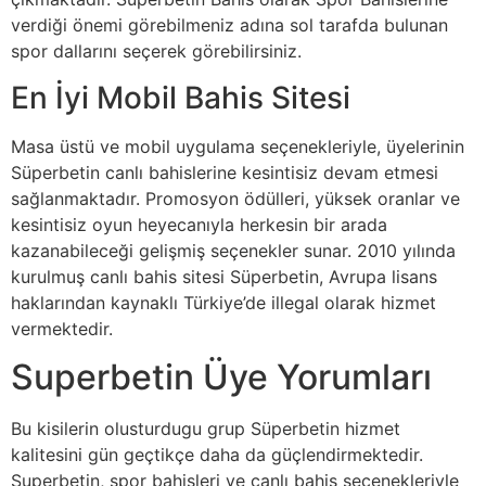
verdiği önemi görebilmeniz adına sol tarafda bulunan
spor dallarını seçerek görebilirsiniz.
En İyi Mobil Bahis Sitesi
Masa üstü ve mobil uygulama seçenekleriyle, üyelerinin
Süperbetin canlı bahislerine kesintisiz devam etmesi
sağlanmaktadır. Promosyon ödülleri, yüksek oranlar ve
kesintisiz oyun heyecanıyla herkesin bir arada
kazanabileceği gelişmiş seçenekler sunar. 2010 yılında
kurulmuş canlı bahis sitesi Süperbetin, Avrupa lisans
haklarından kaynaklı Türkiye’de illegal olarak hizmet
vermektedir.
Superbetin Üye Yorumları
Bu kisilerin olusturdugu grup Süperbetin hizmet
kalitesini gün geçtikçe daha da güçlendirmektedir.
Superbetin, spor bahisleri ve canlı bahis seçenekleriyle