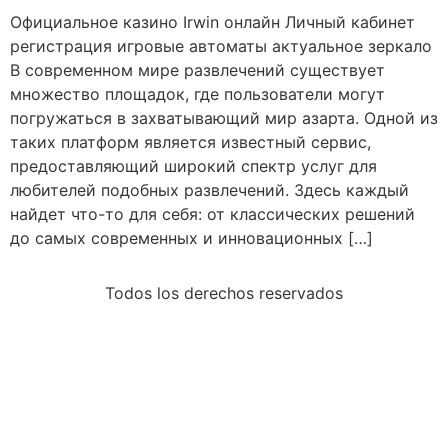
Официальное казино Irwin онлайн Личный кабинет
регистрация игровые автоматы актуальное зеркало
В современном мире развлечений существует
множество площадок, где пользователи могут
погружаться в захватывающий мир азарта. Одной из
таких платформ является известный сервис,
предоставляющий широкий спектр услуг для
любителей подобных развлечений. Здесь каждый
найдет что-то для себя: от классических решений
до самых современных и инновационных […]
Todos los derechos reservados