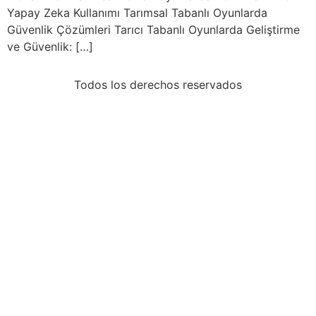
Yapay Zeka Kullanımı Tarımsal Tabanlı Oyunlarda
Güvenlik Çözümleri Tarıcı Tabanlı Oyunlarda Geliştirme
ve Güvenlik: […]
Todos los derechos reservados