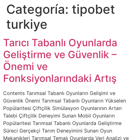
Categoría:
tipobet
turkiye
Tarıcı Tabanlı Oyunlarda
Geliştirme ve Güvenlik –
Önemi ve
Fonksiyonlarındaki Artış
Contents Tarımsal Tabanlı Oyunların Gelişimi ve
Güvenlik Önemi Tarımsal Tabanlı Oyunların Yükselen
Popülaritesi Çiftçilik Simülasyon Oyunlarının Artan
Talebi Çiftçilik Deneyimi Sunan Mobil Oyunların
Popülaritesi Tarımsal Tabanlı Oyunlarda Geliştirme
Süreci Gerçekçi Tarım Deneyimini Sunan Oyun
Mekanikleri Tarımsal Temalı Oyunlarda Veri Analizi ve