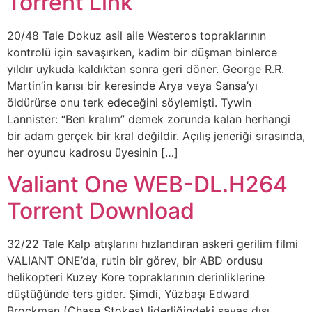
Torrent Link
20/48 Tale Dokuz asil aile Westeros topraklarının
kontrolü için savaşırken, kadim bir düşman binlerce
yıldır uykuda kaldıktan sonra geri döner. George R.R.
Martin’in karısı bir keresinde Arya veya Sansa’yı
öldürürse onu terk edeceğini söylemişti. Tywin
Lannister: “Ben kralım” demek zorunda kalan herhangi
bir adam gerçek bir kral değildir. Açılış jeneriği sırasında,
her oyuncu kadrosu üyesinin […]
Valiant One WEB-DL.H264
Torrent Download
32/22 Tale Kalp atışlarını hızlandıran askeri gerilim filmi
VALIANT ONE’da, rutin bir görev, bir ABD ordusu
helikopteri Kuzey Kore topraklarının derinliklerine
düştüğünde ters gider. Şimdi, Yüzbaşı Edward
Brockman (Chase Stokes) liderliğindeki savaş dışı