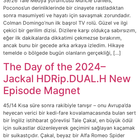
39/26 Tale Medya yorumcusu Muncie Daniels,
Poconos’un derinliklerinde bir cinayete rastladıktan
sonra masumiyeti ve hayatı için savaşmak zorundadır.
Colman Domingo’nun ilk başrol TV rolü. Güzel ve ilgi
çekici bir gerilim dizisi. Dizilere karşı oldukça sabırsızım,
eğer ilk dakikalarda dikkatimi çekmezse bırakırım,
ancak bunu bir gecede arka arkaya izledim. Hikaye
temelde o bölgede bugün olanların gerçekliği, […]
The Day of the 2024–
Jackal HDRip.DUAL.H New
Episode Magnet
45/14 Kısa süre sonra rakibiyle tanışır – onu Avrupa’da
heyecan verici bir kedi-fare kovalamacasında bulan sert
bir İngiliz istihbarat görevlisi Tale Çakal, en büyük ödül
için suikastlar düzenleyerek geçimini sağlayan kaçamak
bir suikastçıdır. Çakal, beyaz bir Alfa Romeo Spider