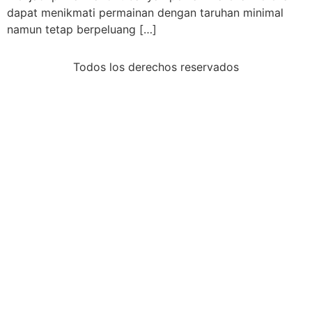
dapat menikmati permainan dengan taruhan minimal
namun tetap berpeluang […]
Todos los derechos reservados