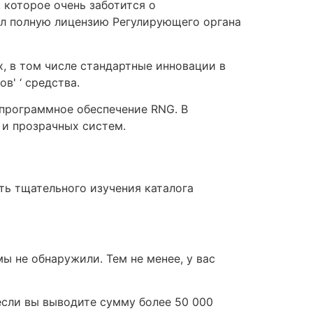
 которое очень заботится о
ил полную лицензию Регулирующего органа
, в том числе стандартные инновации в
в' ‘ средства.
 программное обеспечение RNG. В
 и прозрачных систем.
ть тщательного изучения каталога
ы не обнаружили. Тем не менее, у вас
если вы выводите сумму более 50 000