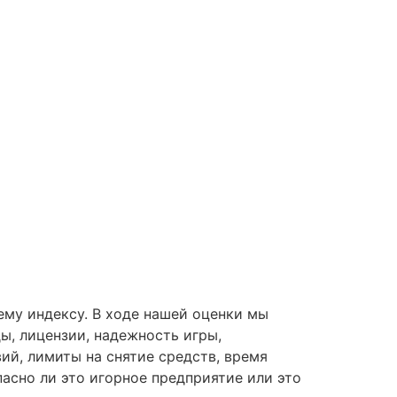
ему индексу. В ходе нашей оценки мы
ы, лицензии, надежность игры,
ий, лимиты на снятие средств, время
пасно ли это игорное предприятие или это