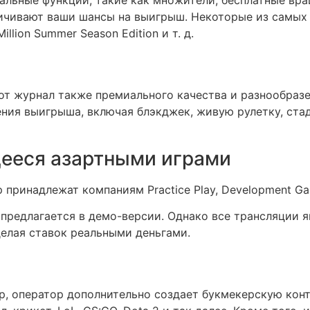
чивают ваши шансы на выигрыш. Некоторые из самых л
Million Summer Season Edition и т. д.
тот журнал также премиального качества и разнообразе
ия выигрыша, включая блэкджек, живую рулетку, стад-п
ееся азартными играми
принадлежат компаниям Practice Play, Development Gam
е предлагается в демо-версии. Однако все трансляции
делая ставок реальными деньгами.
, оператор дополнительно создает букмекерскую конт