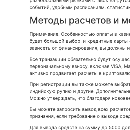
разнообразными рынками ставок на футбол,
событий, удобным расписаниям, статистик
Методы расчетов и м
Примечание. Особенностью оплаты в казин
будет большой выбор, и кредитные карты 
зависеть от финансирования, вы должны и
Все транзакции обязательно будут осущес
первоначальному взносу, включая VISA, Maste
активно продвигает расчеты в криптовалю
При регистрации вы также можете выбрать
индийскую рупию и другие. Дополнительн
Можно утверждать, что благодаря нововв
Вы можете запросить вывод всех расчетов
признания, если требование о выводе ср
Для вывода средств на сумму до 5000 дол