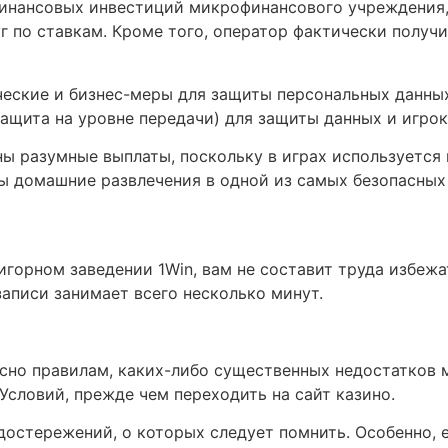
финансовых инвестиций микрофинансового учреждения,
г по ставкам. Кроме того, оператор фактически получ
еские и бизнес-меры для защиты персональных данных
щита на уровне передачи) для защиты данных и игроко
аны разумные выплаты, поскольку в играх используется
ны домашние развлечения в одной из самых безопасных
игорном заведении 1Win, вам не составит труда избежа
записи занимает всего несколько минут.
асно правилам, каких-либо существенных недостатков м
Условий, прежде чем переходить на сайт казино.
остережений, о которых следует помнить. Особенно, 