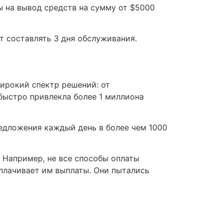
ы на вывод средств на сумму от $5000
 составлять 3 дня обслуживания.
широкий спектр решений: от
 быстро привлекла более 1 миллиона
редложения каждый день в более чем 1000
. Например, не все способы оплаты
плачивает им выплаты. Они пытались