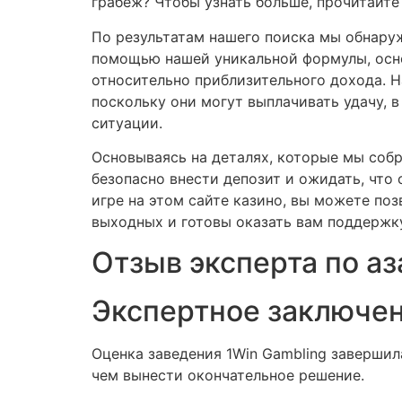
грабеж? Чтобы узнать больше, прочитайте
По результатам нашего поиска мы обнаруж
помощью нашей уникальной формулы, основ
относительно приблизительного дохода. Н
поскольку они могут выплачивать удачу, 
ситуации.
Основываясь на деталях, которые мы собр
безопасно внести депозит и ожидать, что 
игре на этом сайте казино, вы можете по
выходных и готовы оказать вам поддержк
Отзыв эксперта по а
Экспертное заключе
Оценка заведения 1Win Gambling завершил
чем вынести окончательное решение.