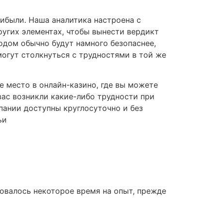
ибыли. Наша аналитика настроена с
ругих элементах, чтобы вынести вердикт
одом обычно будут намного безопаснее,
могут столкнуться с трудностями в той же
е место в онлайн-казино, где вы можете
 вас возникли какие-либо трудности при
пании доступны круглосуточно и без
ьи
овалось некоторое время на опыт, прежде