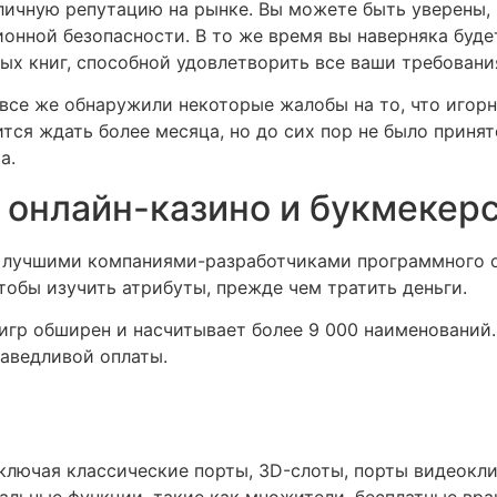
личную репутацию на рынке. Вы можете быть уверены,
нной безопасности. В то же время вы наверняка буде
ых книг, способной удовлетворить все ваши требовани
 все же обнаружили некоторые жалобы на то, что игор
тся ждать более месяца, но до сих пор не было приня
а.
 онлайн-казино и букмекерс
0 лучшими компаниями-разработчиками программного об
тобы изучить атрибуты, прежде чем тратить деньги.
игр обширен и насчитывает более 9 000 наименований.
раведливой оплаты.
ключая классические порты, 3D-слоты, порты видеокли
альные функции, такие как множители, бесплатные вращ