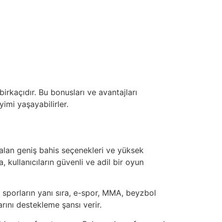
irkaçıdır. Bu bonusları ve avantajları
imi yaşayabilirler.
r alan geniş bahis seçenekleri ve yüksek
, kullanıcıların güvenli ve adil bir oyun
r sporların yanı sıra, e-spor, MMA, beyzbol
arını destekleme şansı verir.