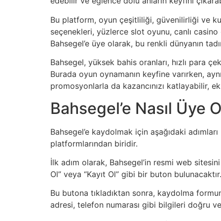
edebilir ve eğlence dolu anların keyfini çıkara
Bu platform, oyun çeşitliliği, güvenilirliği ve
seçenekleri, yüzlerce slot oyunu, canlı casino 
Bahsegel’e üye olarak, bu renkli dünyanın tadını
Bahsegel, yüksek bahis oranları, hızlı para çe
Burada oyun oynamanın keyfine varırken, ayn
promosyonlarla da kazancınızı katlayabilir, eks
Bahsegel’e Nasıl Üye 
Bahsegel’e kaydolmak için aşağıdaki adımları i
platformlarından biridir.
İlk adım olarak, Bahsegel’in resmi web sitesini 
Ol” veya “Kayıt Ol” gibi bir buton bulunacaktır
Bu butona tıkladıktan sonra, kaydolma formunu 
adresi, telefon numarası gibi bilgileri doğru v