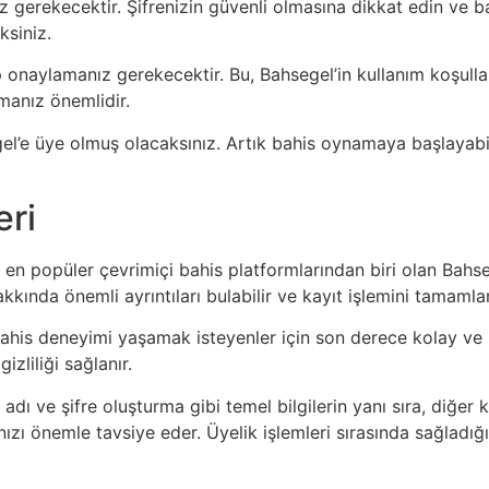
nız gerekecektir. Şifrenizin güvenli olmasına dikkat edin v
ksiniz.
onaylamanız gerekecektir. Bu, Bahsegel’in kullanım koşulları
manız önemlidir.
’e üye olmuş olacaksınız. Artık bahis oynamaya başlayabilir
eri
en popüler çevrimiçi bahis platformlarından biri olan Bahseg
kkında önemli ayrıntıları bulabilir ve kayıt işlemini tamamla
ahis deneyimi yaşamak isteyenler için son derece kolay ve hızl
izliliği sağlanır.
dı ve şifre oluşturma gibi temel bilgilerin yanı sıra, diğer k
zı önemle tavsiye eder. Üyelik işlemleri sırasında sağladığın