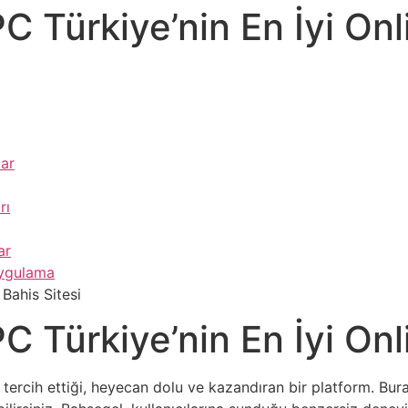
 Türkiye’nin En İyi Onl
lar
rı
ar
Uygulama
 Bahis Sitesi
 Türkiye’nin En İyi Onl
tercih ettiği, heyecan dolu ve kazandıran bir platform. Burada