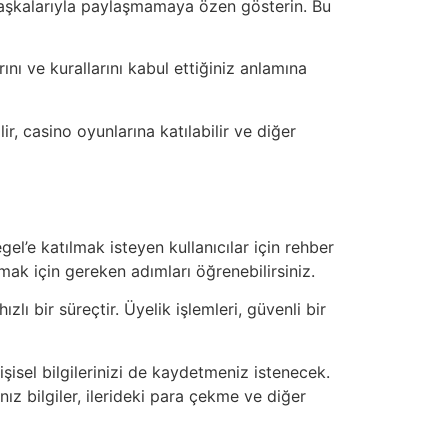
e başkalarıyla paylaşmamaya özen gösterin. Bu
nı ve kurallarını kabul ettiğiniz anlamına
, casino oyunlarına katılabilir ve diğer
el’e katılmak isteyen kullanıcılar için rehber
mak için gereken adımları öğrenebilirsiniz.
ı bir süreçtir. Üyelik işlemleri, güvenli bir
işisel bilgilerinizi de kaydetmeniz istenecek.
ız bilgiler, ilerideki para çekme ve diğer