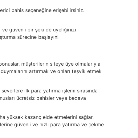
ici bahis seçeneğine erişebilirsiniz.
ve güvenli bir şekilde üyeliğinizi
uşturma sürecine başlayın!
bonuslar, müşterilerin siteye üye olmalarıyla
i duymalarını artırmak ve onları teşvik etmek
 severlere ilk para yatırma işlemi sırasında
onusları ücretsiz bahisler veya bedava
aha yüksek kazanç elde etmelerini sağlar.
lerine güvenli ve hızlı para yatırma ve çekme