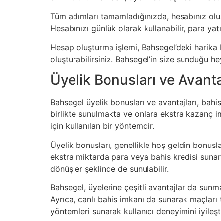
Tüm adımları tamamladığınızda, hesabınız oluşt
Hesabınızı günlük olarak kullanabilir, para yatır
Hesap oluşturma işlemi, Bahsegel’deki harika ba
oluşturabilirsiniz. Bahsegel’in size sunduğu 
Üyelik Bonusları ve Avanta
Bahsegel üyelik bonusları ve avantajları, bahis
birlikte sunulmakta ve onlara ekstra kazanç im
için kullanılan bir yöntemdir.
Üyelik bonusları, genellikle hoş geldin bonusla
ekstra miktarda para veya bahis kredisi sunara
dönüşler şeklinde de sunulabilir.
Bahsegel, üyelerine çeşitli avantajlar da sunm
Ayrıca, canlı bahis imkanı da sunarak maçları 
yöntemleri sunarak kullanıcı deneyimini iyileşti