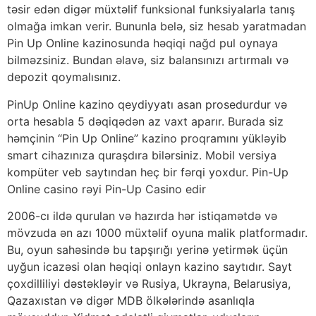
təsir edən digər müxtəlif funksional funksiyalarla tanış
olmağa imkan verir. Bununla belə, siz hesab yaratmadan
Pin Up Online kazinosunda həqiqi nağd pul oynaya
bilməzsiniz. Bundan əlavə, siz balansınızı artırmalı və
depozit qoymalısınız.
PinUp Online kazino qeydiyyatı asan prosedurdur və
orta hesabla 5 dəqiqədən az vaxt aparır. Burada siz
həmçinin “Pin Up Online” kazino proqramını yükləyib
smart cihazınıza quraşdıra bilərsiniz. Mobil versiya
kompüter veb saytından heç bir fərqi yoxdur. Pin-Up
Online casino rəyi Pin-Up Casino edir
2006-cı ildə qurulan və hazırda hər istiqamətdə və
mövzuda ən azı 1000 müxtəlif oyuna malik platformadır.
Bu, oyun sahəsində bu tapşırığı yerinə yetirmək üçün
uyğun icazəsi olan həqiqi onlayn kazino saytıdır. Sayt
çoxdilliliyi dəstəkləyir və Rusiya, Ukrayna, Belarusiya,
Qazaxıstan və digər MDB ölkələrində asanlıqla