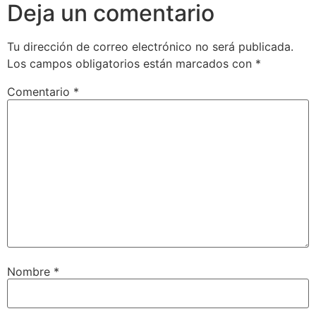
Deja un comentario
Tu dirección de correo electrónico no será publicada.
Los campos obligatorios están marcados con
*
Comentario
*
Nombre
*