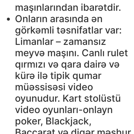
maşınlarından ibarətdir.
Onların arasında ən
görkəmli təsnifatlar var:
Limanlar – zamansız
meyvə maşını. Canlı rulet
qırmızı və qara dairə və
kürə ilə tipik qumar
müəssisəsi video
oyunudur. Kart stolüstü
video oyunları-onlayn
poker, Blackjack,
Baccarat və digər məşhur