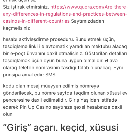
Siz iştirak etmirsiniz.
https://www.quora.com/Are-there-
any-differences-in-regulations-and-practices-between-
casinos-in-different-countries
Saytımızdadən
keçməlisiniz
hesabı aktivləşdirmə proseduru. Bunu etmək üçün,
təsdiqləmə linki ilə avtomatik yaradılan məktubu alacaq
bir e-poçt ünvanını daxil etməlisiniz. Göstərilən detalları
təsdiqləmək üçün oyun buna uyğun olmalıdır. Əlavə
olaraq telefon nömrəsinin təsdiqi tələb olunacaq. Eyni
prinsipə əməl edir: SMS
kodu olan mesaj müəyyən edilmiş nömrəyə
göndəriləcək, bu nömrə saytda təqdim olunan xüsusi ev
pəncərəsinə daxil edilməlidir. Giriş Yaşıldan istifadə
edərək Pin Up Casino saytınıza şəxsi hesabınıza daxil
olun
“Giriş” açarı. keçid, xüsusi