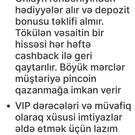
hədiyyələr alır və depozit
bonusu təklifi almır.
Tökülən vəsaitin bir
hissəsi hər həftə
cashback ilə geri
qaytarılır. Böyük mərclər
müştəriyə pincoin
qazanmağa imkan verir
VIP dərəcələri və müvafiq
olaraq xüsusi imtiyazlar
əldə etmək üçün lazım