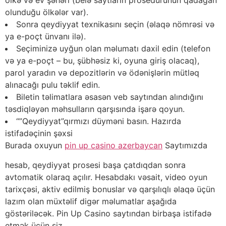
ölkə və ev şəhəri (belə saytların prosedurunun qadağan
olunduğu ölkələr var).
Sonra qeydiyyat texnikasını seçin (əlaqə nömrəsi və
ya e-poçt ünvanı ilə).
Seçiminizə uyğun olan məlumatı daxil edin (telefon
və ya e-poçt – bu, şübhəsiz ki, oyuna giriş olacaq),
parol yaradın və depozitlərin və ödənişlərin mütləq
alınacağı pulu təklif edin.
Biletin təlimatlara əsasən veb saytından alındığını
təsdiqləyən məhsulların qarşısında işarə qoyun.
“”Qeydiyyat”qırmızı düyməni basın. Hazırda
istifadəçinin şəxsi
Burada oxuyun
pin up casino azerbaycan
Saytımızda
hesab, qeydiyyat prosesi başa çatdıqdan sonra
avtomatik olaraq açılır. Hesabdakı vəsait, video oyun
tarixçəsi, aktiv edilmiş bonuslar və qarşılıqlı əlaqə üçün
lazım olan müxtəlif digər məlumatlar aşağıda
göstəriləcək. Pin Up Casino saytından birbaşa istifadə
etmək üçün siz