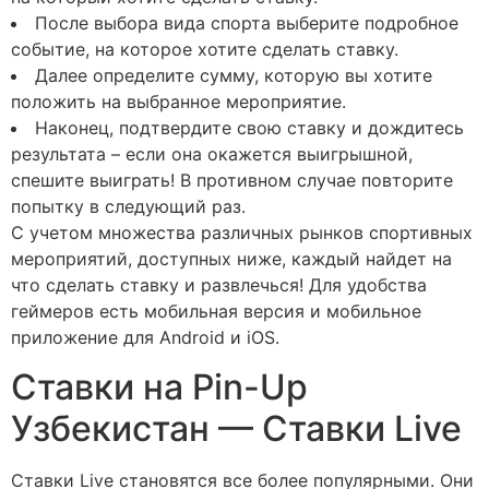
После выбора вида спорта выберите подробное
событие, на которое хотите сделать ставку.
Далее определите сумму, которую вы хотите
положить на выбранное мероприятие.
Наконец, подтвердите свою ставку и дождитесь
результата – если она окажется выигрышной,
спешите выиграть! В противном случае повторите
попытку в следующий раз.
С учетом множества различных рынков спортивных
мероприятий, доступных ниже, каждый найдет на
что сделать ставку и развлечься! Для удобства
геймеров есть мобильная версия и мобильное
приложение для Android и iOS.
Ставки на Pin-Up
Узбекистан –– Ставки Live
Ставки Live становятся все более популярными. Они