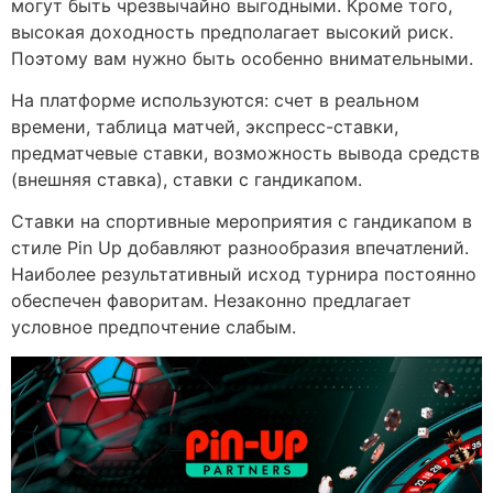
могут быть чрезвычайно выгодными. Кроме того,
высокая доходность предполагает высокий риск.
Поэтому вам нужно быть особенно внимательными.
На платформе используются: счет в реальном
времени, таблица матчей, экспресс-ставки,
предматчевые ставки, возможность вывода средств
(внешняя ставка), ставки с гандикапом.
Ставки на спортивные мероприятия с гандикапом в
стиле Pin Up добавляют разнообразия впечатлений.
Наиболее результативный исход турнира постоянно
обеспечен фаворитам. Незаконно предлагает
условное предпочтение слабым.