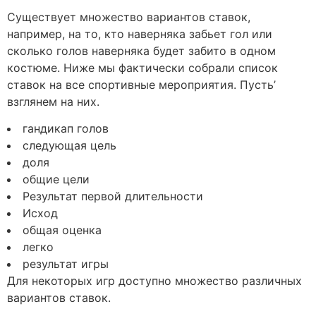
Существует множество вариантов ставок,
например, на то, кто наверняка забьет гол или
сколько голов наверняка будет забито в одном
костюме. Ниже мы фактически собрали список
ставок на все спортивные мероприятия. Пусть’
взглянем на них.
гандикап голов
следующая цель
доля
общие цели
Результат первой длительности
Исход
общая оценка
легко
результат игры
Для некоторых игр доступно множество различных
вариантов ставок.