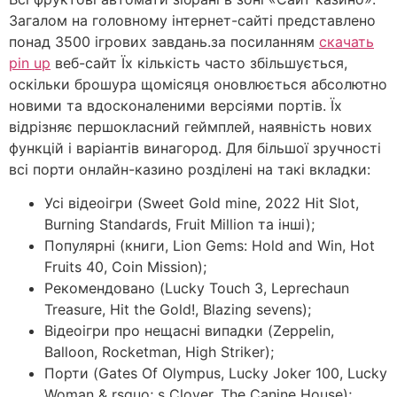
Загалом на головному інтернет-сайті представлено
понад 3500 ігрових завдань.за посиланням
скачать
pin up
веб-сайт Їх кількість часто збільшується,
оскільки брошура щомісяця оновлюється абсолютно
новими та вдосконаленими версіями портів. Їх
відрізняє першокласний геймплей, наявність нових
функцій і варіантів винагород. Для більшої зручності
всі порти онлайн-казино розділені на такі вкладки:
Усі відеоігри (Sweet Gold mine, 2022 Hit Slot,
Burning Standards, Fruit Million та інші);
Популярні (книги, Lion Gems: Hold and Win, Hot
Fruits 40, Coin Mission);
Рекомендовано (Lucky Touch 3, Leprechaun
Treasure, Hit the Gold!, Blazing sevens);
Відеоігри про нещасні випадки (Zeppelin,
Balloon, Rocketman, High Striker);
Порти (Gates Of Olympus, Lucky Joker 100, Lucky
Woman & rsquo; s Clover, The Canine House);