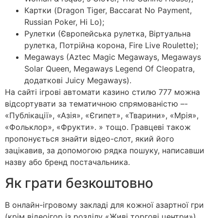
Картки (Dragon Tiger, Baccarat No Payment,
Russian Poker, Hi Lo);
Рулетки (Європейська рулетка, Віртуальна
рулетка, Потрійна корона, Fire Live Roulette);
Megaways (Aztec Magic Megaways, Megaways
Solar Queen, Megaways Legend Of Cleopatra,
додаткові Juicy Megaways).
На сайті ігрові автомати казино стилю 777 можна
відсортувати за тематичною спрямованістю –-
«Публікації», «Азія», «Єгипет», «Тварини», «Мрія»,
«Фольклор», «Фрукти». » тощо. Гравцеві також
пропонується знайти відео-слот, який його
зацікавив, за допомогою рядка пошуку, написавши
назву або бренд постачальника.
Як грати безкоштовно
В онлайн-ігровому закладі для кожної азартної гри
(крім відеоігор із розділу «Живі торгові центри»)