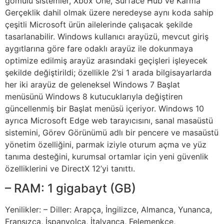
gömülü sistemler, Xbox One, Surface Hub ve Karma
Gerçeklik dahil olmak üzere neredeyse aynı koda sahip
çeşitli Microsoft ürün ailelerinde çalışacak şekilde
tasarlanabilir. Windows kullanıcı arayüzü, mevcut giriş
aygıtlarına göre fare odaklı arayüz ile dokunmaya
optimize edilmiş arayüz arasındaki geçişleri işleyecek
şekilde değiştirildi; özellikle 2’si 1 arada bilgisayarlarda
her iki arayüz de geleneksel Windows 7 Başlat
menüsünü Windows 8 kutucuklarıyla değiştiren
güncellenmiş bir Başlat menüsü içeriyor. Windows 10
ayrıca Microsoft Edge web tarayıcısını, sanal masaüstü
sistemini, Görev Görünümü adlı bir pencere ve masaüstü
yönetim özelliğini, parmak iziyle oturum açma ve yüz
tanıma desteğini, kurumsal ortamlar için yeni güvenlik
özelliklerini ve DirectX 12’yi tanıttı.
– RAM: 1 gigabayt (GB)
Yenilikler: – Diller: Arapça, İngilizce, Almanca, Yunanca,
Fransızca, İspanyolca, İtalyanca, Felemenkçe,