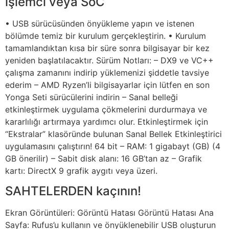
işlemci veya SoC
• USB sürücüsünden önyükleme yapın ve istenen
bölümde temiz bir kurulum gerçekleştirin. • Kurulum
tamamlandıktan kısa bir süre sonra bilgisayar bir kez
yeniden başlatılacaktır. Sürüm Notları: – DX9 ve VC++
çalışma zamanını indirip yüklemenizi şiddetle tavsiye
ederim – AMD Ryzen’li bilgisayarlar için lütfen en son
Yonga Seti sürücülerini indirin – Sanal belleği
etkinleştirmek uygulama çökmelerini durdurmaya ve
kararlılığı artırmaya yardımcı olur. Etkinleştirmek için
“Ekstralar” klasöründe bulunan Sanal Bellek Etkinleştirici
uygulamasını çalıştırın! 64 bit – RAM: 1 gigabayt (GB) (4
GB önerilir) – Sabit disk alanı: 16 GB’tan az – Grafik
kartı: DirectX 9 grafik aygıtı veya üzeri.
SAHTELERDEN kaçının!
Ekran Görüntüleri: Görüntü Hatası Görüntü Hatası Ana
Sayfa: Rufus’u kullanın ve önyüklenebilir USB oluşturun