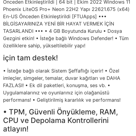
Önceden Etkinleştirildi | 64 bit | Ekim 2022 Windows 11
Phoenix LiteOS Pro+ Neon 22H2 Yapı 22621.675 (x64)
En-US Önceden Etkinleştirildi [FTUApps] •••
BİLGİSAYARINIZA YENİ BİR HAYAT VERMEK İÇİN
TASARLANDI ••• • 4 GB Boyutunda Kurulu • Dosya
Gezgini etkin! • İsteğe bağlı Windows Defender! • Tüm
özelliklere sahip, yükseltilebilir yapı!
için tam destek!
• İsteğe bağlı olarak Sistem Şeffaflığı içerir! • Özel
imleçler, simgeler, temalar, duvar kağıtları ve DAHA
FAZLASI! • Ek dil paketleri, konuşma, ses vb. •
Uygulamalarınız ve oyunlarınız için olağanüstü
performans! • Geliştirilmiş kararlılık ve performans!
• TPM, Güvenli Önyükleme, RAM,
CPU ve Depolama Kontrollerini
atlayın!