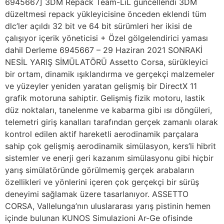
6945667] 3DM Repack Team-LiL güncellendi 3DM
düzeltmesi repack yükleyicisine önceden eklendi tüm
dlc’ler açıldı 32 bit ve 64 bit sürümleri her ikisi de
çalışıyor içerik yöneticisi + Özel gölgelendirici yaması
dahil Derleme 6945667 – 29 Haziran 2021 SONRAKİ
NESİL YARIŞ SİMÜLATÖRÜ Assetto Corsa, sürükleyici
bir ortam, dinamik ışıklandırma ve gerçekçi malzemeler
ve yüzeyler yeniden yaratan gelişmiş bir DirectX 11
grafik motoruna sahiptir. Gelişmiş fizik motoru, lastik
düz noktaları, tanelenme ve kabarma gibi ısı döngüleri,
telemetri giriş kanalları tarafından gerçek zamanlı olarak
kontrol edilen aktif hareketli aerodinamik parçalara
sahip çok gelişmiş aerodinamik simülasyon, kers’li hibrit
sistemler ve enerji geri kazanım simülasyonu gibi hiçbir
yarış simülatöründe görülmemiş gerçek arabaların
özellikleri ve yönlerini içeren çok gerçekçi bir sürüş
deneyimi sağlamak üzere tasarlanıyor. ASSETTO
CORSA, Vallelunga’nın uluslararası yarış pistinin hemen
içinde bulunan KUNOS Simulazioni Ar-Ge ofisinde