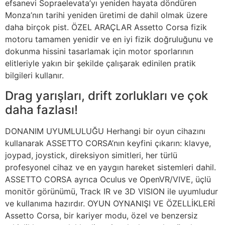
efsanevi Sopraelevata’yı yeniden hayata döndüren
Monza’nın tarihi yeniden üretimi de dahil olmak üzere
daha birçok pist. ÖZEL ARAÇLAR Assetto Corsa fizik
motoru tamamen yenidir ve en iyi fizik doğruluğunu ve
dokunma hissini tasarlamak için motor sporlarının
elitleriyle yakın bir şekilde çalışarak edinilen pratik
bilgileri kullanır.
Drag yarışları, drift zorlukları ve çok
daha fazlası!
DONANIM UYUMLULUĞU Herhangi bir oyun cihazını
kullanarak ASSETTO CORSA’nın keyfini çıkarın: klavye,
joypad, joystick, direksiyon simitleri, her türlü
profesyonel cihaz ve en yaygın hareket sistemleri dahil.
ASSETTO CORSA ayrıca Oculus ve OpenVR/VIVE, üçlü
monitör görünümü, Track IR ve 3D VISION ile uyumludur
ve kullanıma hazırdır. OYUN OYNANIŞI VE ÖZELLİKLERİ
Assetto Corsa, bir kariyer modu, özel ve benzersiz