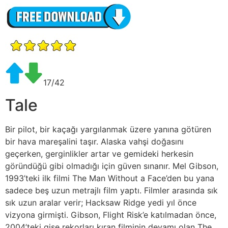
17/42
Tale
Bir pilot, bir kaçağı yargılanmak üzere yanına götüren
bir hava mareşalini taşır. Alaska vahşi doğasını
geçerken, gerginlikler artar ve gemideki herkesin
göründüğü gibi olmadığı için güven sınanır. Mel Gibson,
1993’teki ilk filmi The Man Without a Face’den bu yana
sadece beş uzun metrajlı film yaptı. Filmler arasında sık
sık uzun aralar verir; Hacksaw Ridge yedi yıl önce
vizyona girmişti. Gibson, Flight Risk’e katılmadan önce,
2004’teki gişe rekorları kıran filminin devamı olan The