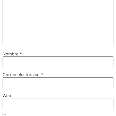
Nombre
*
Correo electrónico
*
Web