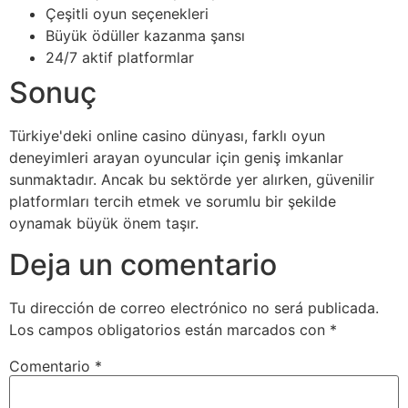
Çeşitli oyun seçenekleri
Büyük ödüller kazanma şansı
24/7 aktif platformlar
Sonuç
Türkiye'deki online casino dünyası, farklı oyun
deneyimleri arayan oyuncular için geniş imkanlar
sunmaktadır. Ancak bu sektörde yer alırken, güvenilir
platformları tercih etmek ve sorumlu bir şekilde
oynamak büyük önem taşır.
Deja un comentario
Tu dirección de correo electrónico no será publicada.
Los campos obligatorios están marcados con
*
Comentario
*