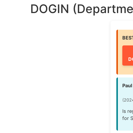
DOGIN (Departmen
BES
D
Paul
(202
Is r
for 