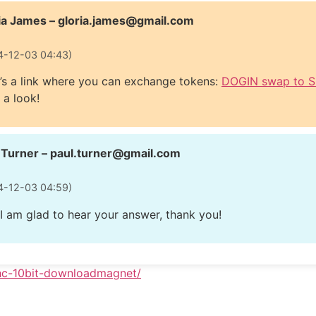
ia James –
gloria.james@gmail.com
4-12-03 04:43)
’s a link where you can exchange tokens:
DOGIN swap to S
 a look!
 Turner –
paul.turner@gmail.com
4-12-03 04:59)
 I am glad to hear your answer, thank you!
-hc-10bit-downloadmagnet/