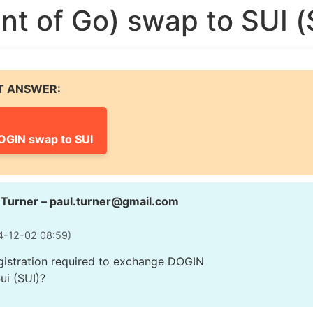
t of Go) swap to SUI (
T ANSWER:
OGIN swap to SUI
 Turner –
paul.turner@gmail.com
4-12-02 08:59)
egistration required to exchange DOGIN
Sui (SUI)?